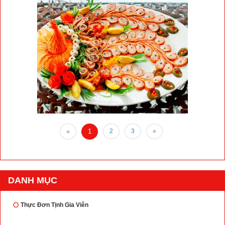
«
1
2
3
»
DANH MỤC
Thực Đơn Tịnh Gia Viên